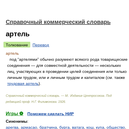
Справочный коммерческий словарь
артель
Толкование
Перевод
артель
под “артелями” обычно разумеют всякого рода товарищеские
соединения — для совместной деятельности — нескольких
лиц, участвующих в проведении целей соединения или только
личным трудом, или и личным трудом и капиталом (см. также
трудовая артель
).
Справочный коммерческий словарь. — М.: Издание Центросоюза
.
Под
редакцией проф. Н.Г. Филимонова
.
1926
.
Игры ⚽
Поможем сделать НИР
Синонимы
:
арегва
,
армасао
,
братчина
,
бурга
,
ватага
,
кош
,
купа
,
общество
,