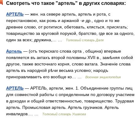
Смотреть что такое "артель" в других словарях:
АРТЕЛЬ
— жен. на севере артиль, артель и рота, с
перестановкою, как рожь и аржаной ·и·др., одно и то же
древнее слово, от ротитися, обетовать, клясться, присягать;
товарищество за круговой порукой, братство, где все за одного,
один за всех; дружина,… …
Толковый словарь Даля
Артель
— (отъ тюркскаго слова орта , община) впервые
появляется въ актахъ второй половины XVII в., замѣняя собой
другое, также восточнаго корня, слово ватага. Значеніе слова
артель въ народной рѣчи весьма условно; народъ
приноравливаетъ его вообще ко… …
Военная энциклопедия
АРТЕЛЬ
— АРТЕЛЬ, артели, жен. 1. Объединение группы лиц
для совместной работы с определенным по договору участием
в доходах и общей ответственностью, товарищество. Трудовая
артель. Промысловая артель. Артель грузчиков. Артель
инвалидов.… …
Толковый словарь Ушакова