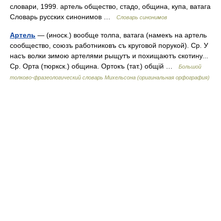
словари, 1999. артель общество, стадо, община, купа, ватага
Словарь русских синонимов …
Словарь синонимов
Артель
— (иноск.) вообще толпа, ватага (намекъ на артель
сообщество, союзъ работниковъ съ круговой порукой). Ср. У
насъ волки зимою артелями рыщутъ и похищаютъ скотину...
Ср. Орта (тюркск.) община. Ортокъ (тат.) общій …
Большой
толково-фразеологический словарь Михельсона (оригинальная орфография)