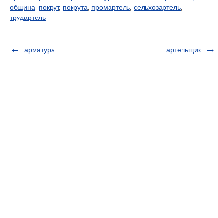
община
,
покрут
,
покрута
,
промартель
,
сельхозартель
,
трудартель
арматура
артельщик